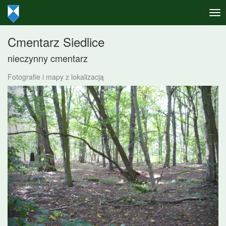
Cmentarz Siedlice
nieczynny cmentarz
Fotografie i mapy z lokalizacją
Poprzednie
Nast