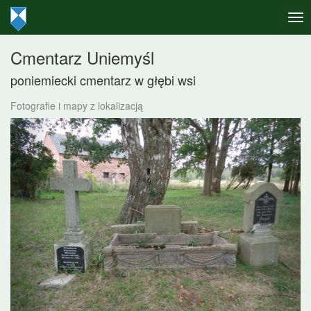
Cmentarz Uniemyśl
poniemiecki cmentarz w głębi wsi
Fotografie i mapy z lokalizacją
Poprzednie
Nast