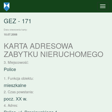
GEZ - 171
Data stworzenia karty:
10.07.2008
KARTA ADRESOWA
ZABYTKU NIERUCHOMEGO
3. Miejscowość:
Police
1. Funkcja obiektu:
mieszkalne
2. Czas powstania:
pocz. XX w.
4. Adres: