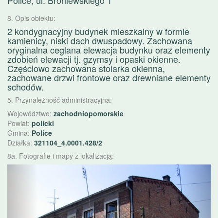
Police, ul. Broniewskiego 1
8. Opis obiektu:
2 kondygnacyjny budynek mieszkalny w formie
kamienicy, niski dach dwuspadowy. Zachowana
oryginalna ceglana elewacja budynku oraz elementy
zdobień elewacji tj. gzymsy i opaski okienne.
Częściowo zachowana stolarka okienna,
zachowane drzwi frontowe oraz drewniane elementy
schodów.
5. Przynależność administracyjna:
Województwo:
zachodniopomorskie
Powiat:
policki
Gmina:
Police
Działka:
321104_4.0001.428/2
8a. Fotografie i mapy z lokalizacją:
Poprzednie
Nast