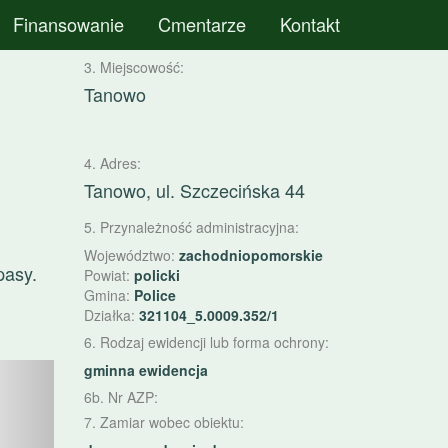
Finansowanie
Cmentarze
Kontakt
3. Miejscowość:
Tanowo
4. Adres:
Tanowo, ul. Szczecińska 44
5. Przynależność administracyjna:
Województwo:
zachodniopomorskie
pasy.
Powiat:
policki
Gmina:
Police
Działka:
321104_5.0009.352/1
6. Rodzaj ewidencji lub forma ochrony:
astępny
gminna ewidencja
6b. Nr AZP:
7. Zamiar wobec obiektu: