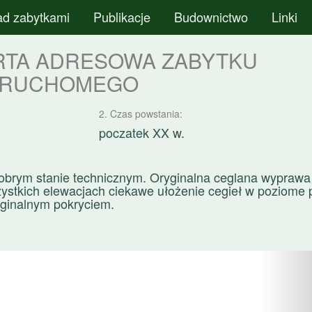
ad zabytkami
Publikacje
Budownictwo
Linki
RTA ADRESOWA ZABYTKU
ERUCHOMEGO
2. Czas powstania:
poczatek XX w.
obrym stanie technicznym. Oryginalna ceglana wyprawa
ystkich elewacjach ciekawe ułożenie cegieł w poziome 
ginalnym pokryciem.
N