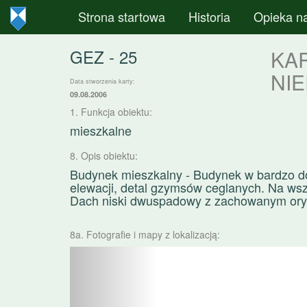
Strona startowa
Historia
Opieka n
GEZ - 25
KA
NI
Data stworzenia karty:
09.08.2006
1. Funkcja obiektu:
mieszkalne
8. Opis obiektu:
Budynek mieszkalny - Budynek w bardzo d
elewacji, detal gzymsów ceglanych. Na wsz
Dach niski dwuspadowy z zachowanym ory
8a. Fotografie i mapy z lokalizacją:
Poprzednie