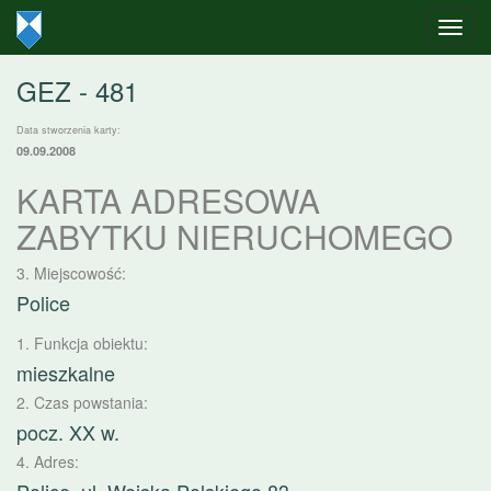
GEZ - 481
Data stworzenia karty:
09.09.2008
KARTA ADRESOWA
ZABYTKU NIERUCHOMEGO
3. Miejscowość:
Police
1. Funkcja obiektu:
mieszkalne
2. Czas powstania:
pocz. XX w.
4. Adres: