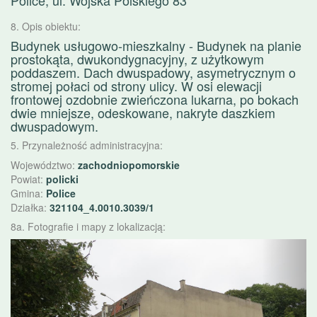
Police, ul. Wojska Polskiego 83
8. Opis obiektu:
Budynek usługowo-mieszkalny - Budynek na planie
prostokąta, dwukondygnacyjny, z użytkowym
poddaszem. Dach dwuspadowy, asymetrycznym o
stromej połaci od strony ulicy. W osi elewacji
frontowej ozdobnie zwieńczona lukarna, po bokach
dwie mniejsze, odeskowane, nakryte daszkiem
dwuspadowym.
5. Przynależność administracyjna:
Województwo:
zachodniopomorskie
Powiat:
policki
Gmina:
Police
Działka:
321104_4.0010.3039/1
8a. Fotografie i mapy z lokalizacją:
Poprzednie
Nast