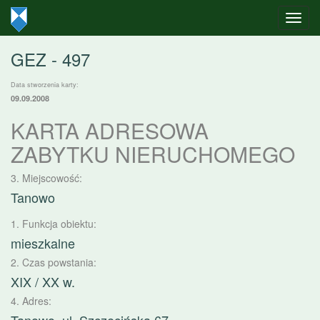
GEZ - 497
Data stworzenia karty:
09.09.2008
KARTA ADRESOWA
ZABYTKU NIERUCHOMEGO
3. Miejscowość:
Tanowo
1. Funkcja obiektu:
mieszkalne
2. Czas powstania:
XIX / XX w.
4. Adres: