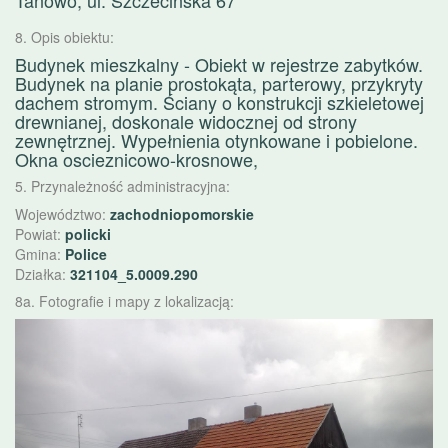
Tanowo, ul. Szczecińska 67
8. Opis obiektu:
Budynek mieszkalny - Obiekt w rejestrze zabytków.
Budynek na planie prostokąta, parterowy, przykryty
dachem stromym. Ściany o konstrukcji szkieletowej
drewnianej, doskonale widocznej od strony
zewnętrznej. Wypełnienia otynkowane i pobielone.
Okna oscieznicowo-krosnowe,
5. Przynależność administracyjna:
Województwo:
zachodniopomorskie
Powiat:
policki
Gmina:
Police
Działka:
321104_5.0009.290
8a. Fotografie i mapy z lokalizacją:
Poprzednie
Nast