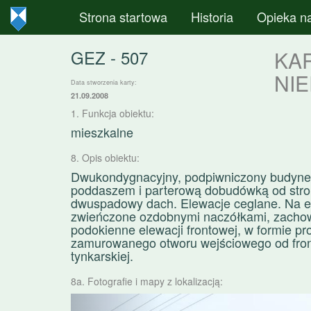
Strona startowa
Historia
Opieka n
GEZ - 507
KA
NI
Data stworzenia karty:
21.09.2008
1. Funkcja obiektu:
mieszkalne
8. Opis obiektu:
Dwukondygnacyjny, podpiwniczony budynek
poddaszem i parterową dobudówką od stron
dwuspadowy dach. Elewacje ceglane. Na el
zwieńczone ozdobnymi naczółkami, zachowa
podokienne elewacji frontowej, w formie pr
zamurowanego otworu wejściowego od fron
tynkarskiej.
8a. Fotografie i mapy z lokalizacją:
Poprzednie