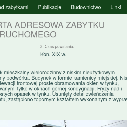
ad zabytkami
Publikacje
Budownictwo
Linki
RTA ADRESOWA ZABYTKU
ERUCHOMEGO
2. Czas powstania:
Kon. XIX w.
 mieszkalny wielorodzinny z niskim nieużytkowym
y podwórka. Budynek w formie kamienicy miejskiej. Nis
ewacji frontowej proste obramowania okien w tynku,
nymi tylko w oknach górnej kondygnacji. Fryzy nad i
ostych opasek w tynku. Usunięty detal zwieńczenia
tu, zastąpiono topornym kształtem wykonanym z wypr
N