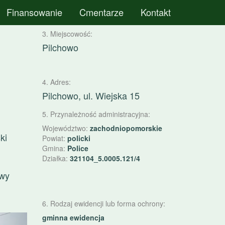
Finansowanie
Cmentarze
Kontakt
3. Miejscowość:
Pilchowo
4. Adres:
Pilchowo, ul. Wiejska 15
5. Przynależność administracyjna:
Województwo:
zachodniopomorskie
ki
Powiat:
policki
Gmina:
Police
Działka:
321104_5.0005.121/4
awy
6. Rodzaj ewidencji lub forma ochrony:
astępny
gminna ewidencja