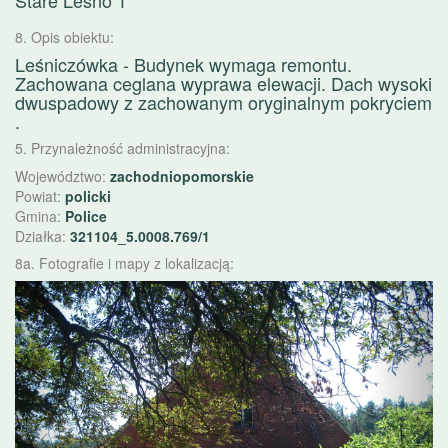
Stare Leśno 1
8. Opis obiektu:
Leśniczówka - Budynek wymaga remontu.
Zachowana ceglana wyprawa elewacji. Dach wysoki
dwuspadowy z zachowanym oryginalnym pokryciem
.
5. Przynależność administracyjna:
Województwo:
zachodniopomorskie
Powiat:
policki
Gmina:
Police
Działka:
321104_5.0008.769/1
8a. Fotografie i mapy z lokalizacją:
Poprzednie
Nast