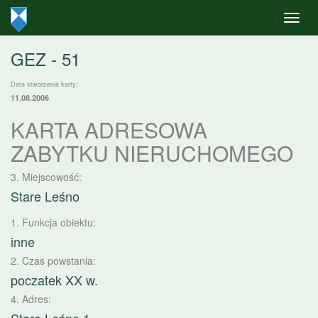
GEZ - 51
Data stworzenia karty:
11.08.2006
KARTA ADRESOWA
ZABYTKU NIERUCHOMEGO
3. Miejscowość:
Stare Leśno
1. Funkcja obiektu:
inne
2. Czas powstania:
poczatek XX w.
4. Adres: