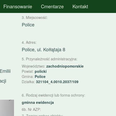
Finansowanie
Cmentarze
Kontakt
3. Miejscowość:
Police
4. Adres:
Police, ul. Kołłątaja 8
5. Przynależność administracyjna:
Województwo:
zachodniopomorskie
Emilii
Powiat:
policki
Gmina:
Police
cji
Działka:
321104_4.0010.2037/109
6. Rodzaj ewidencji lub forma ochrony:
astępny
gminna ewidencja
6b. Nr AZP:
7. Zamiar wobec obiektu: