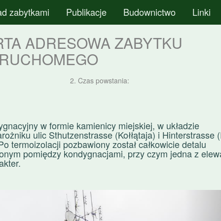
ad zabytkami
Publikacje
Budownictwo
Linki
RTA ADRESOWA ZABYTKU
ERUCHOMEGO
2. Czas powstania:
gnacyjny w formie kamienicy miejskiej, w układzie
żniku ulic Sthutzenstrasse (Kołłątaja) i Hinterstrasse (
Po termoizolacji pozbawiony został całkowicie detalu
onym pomiędzy kondygnacjami, przy czym jedna z elewa
akter.
N