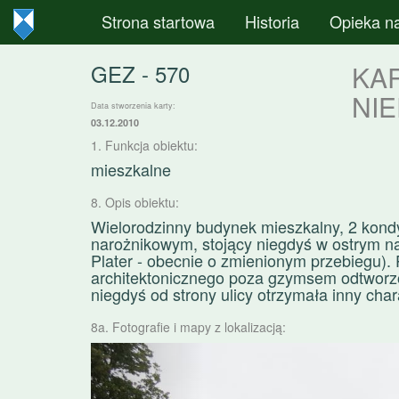
Strona startowa
Historia
Opieka n
GEZ - 570
KA
NI
Data stworzenia karty:
03.12.2010
1. Funkcja obiektu:
mieszkalne
8. Opis obiektu:
Wielorodzinny budynek mieszkalny, 2 kondy
narożnikowym, stojący niegdyś w ostrym naro
Plater - obecnie o zmienionym przebiegu). 
architektonicznego poza gzymsem odtworz
niegdyś od strony ulicy otrzymała inny char
8a. Fotografie i mapy z lokalizacją:
Poprzednie