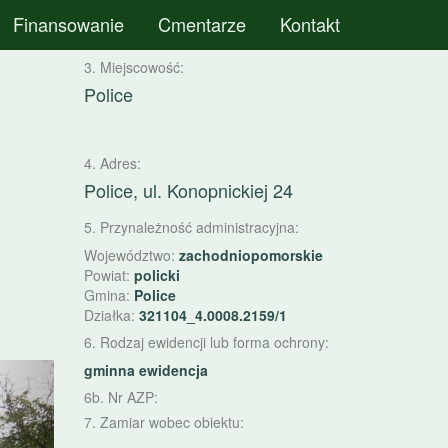
Finansowanie
Cmentarze
Kontakt
3. Miejscowość:
Police
4. Adres:
Police, ul. Konopnickiej 24
5. Przynależność administracyjna:
,
Województwo:
zachodniopomorskie
Powiat:
policki
Gmina:
Police
Działka:
321104_4.0008.2159/1
6. Rodzaj ewidencji lub forma ochrony:
astępny
gminna ewidencja
6b. Nr AZP:
7. Zamiar wobec obiektu: