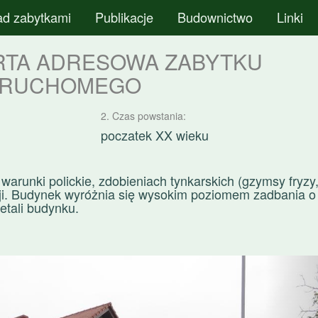
ad zabytkami
Publikacje
Budownictwo
Linki
RTA ADRESOWA ZABYTKU
ERUCHOMEGO
2. Czas powstania:
poczatek XX wieku
warunki polickie, zdobieniach tynkarskich (gzymsy fryzy
cji. Budynek wyróżnia się wysokim poziomem zadbania o
etali budynku.
N