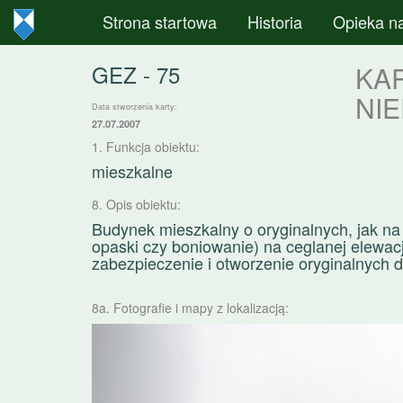
Strona startowa
Historia
Opieka n
GEZ - 75
KA
NI
Data stworzenia karty:
27.07.2007
1. Funkcja obiektu:
mieszkalne
8. Opis obiektu:
Budynek mieszkalny o oryginalnych, jak na 
opaski czy boniowanie) na ceglanej elewa
zabezpieczenie i otworzenie oryginalnych d
8a. Fotografie i mapy z lokalizacją:
Poprzednie